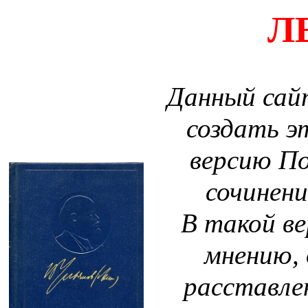
Л
Данный сайт
создать 
версию По
сочинени
В такой ве
мнению,
расставле