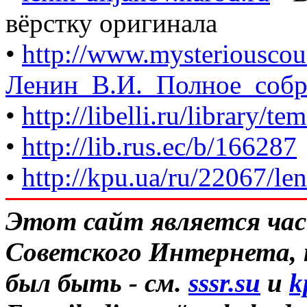
вёрстку оригинала
•
http://www.mysteriouscoun
Ленин_В.И._Полное_собр
•
http://libelli.ru/library/t
•
http://lib.rus.ec/b/166287
•
http://kpu.ua/ru/22067/le
Этот сайт является час
Советского Интернета, 
был быть - см.
sssr.su
и
k