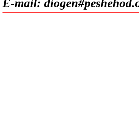
E-mail: diogen#peshehod.